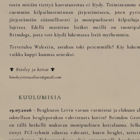
tosin mitään tiettyä kasvatusrotua ei löydy. Toimintamme 
enemmän kilpailutoiminnan järjestämiseen, joten pyr
järjestämään säännöllisesti ja monipuolisesti kilpailuj
lajeissa. Edellä mainitun lisäksi meillä on tuontipal
Brimdogs, josta voit käydä lukemassa lisää myöhemmin.
Tervetuloa Walesiin, astuhan toki peremmälle! Käy hakem
vaikka kuppi kuumaa seuraksi.
🍄
Binsley ja koirat
🍄
binsleyvirtuaaliset@gmail.com
KUULUMISIA
19.07.2026
- Beagleuros Levin varaus varmistui ja elokuun a
odotellaan beagleporukan vahvistusta kotiin! Brimdon Gro
on tällä hetkellä mukavan monipuolinen koiralauma. Selk
tietyt FCI-ryhmät edustaa vahvasti, kuten beaglet, setter
vinttikoirat. Tulevaisuudessa olisi suunnitteilla beaglepen