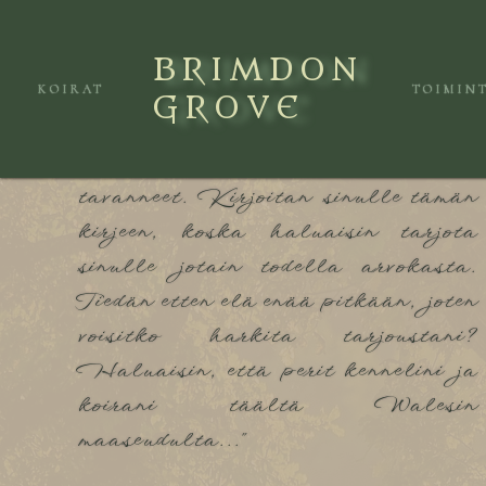
TÄMÄ ON VIRTUAALIKENNEL. THIS IS A SIM-GAME KEN
BRIMDON
KOIRAT
TOIMIN
GROVE
"Rakas Binsley, siitä on niin
pitkä aika kun olemme viimeksi
tavanneet. Kirjoitan sinulle tämän
kirjeen, koska haluaisin tarjota
sinulle jotain todella arvokasta.
Tiedän etten elä enää pitkään, joten
voisitko harkita tarjoustani?
Haluaisin, että perit kennelini ja
koirani täältä Walesin
maaseudulta..."