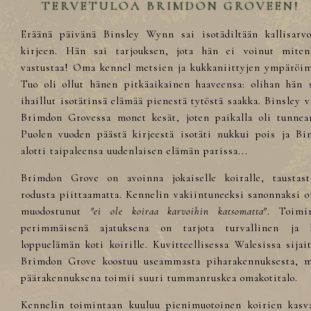
TERVETULOA BRIMDON GROVEEN!
Eräänä päivänä Binsley Wynn sai isotädiltään kallisarvo
kirjeen. Hän sai tarjouksen, jota hän ei voinut miten
vastustaa! Oma kennel metsien ja kukkaniittyjen ympäröi
Tuo oli ollut hänen pitkäaikainen haaveensa: olihan hän 
ihaillut isotätinsä elämää pienestä tytöstä saakka. Binsley v
Brimdon Grovessa monet kesät, joten paikalla oli tunnea
Puolen vuoden päästä kirjeestä isotäti nukkui pois ja Bi
alotti taipaleensa uudenlaisen elämän parissa...
Brimdon Grove on avoinna jokaiselle koiralle, taustast
rodusta piittaamatta. Kennelin vakiintuneeksi sanonnaksi 
muodostunut
"ei ole koiraa karvoihin katsomatta"
. Toimi
perimmäisenä ajatuksena on tarjota turvallinen ja 
loppuelämän koti koirille. Kuvitteellisessa Walesissa sijai
Brimdon Grove koostuu useammasta piharakennuksesta, m
päärakennuksena toimii suuri tummanruskea omakotitalo.
Kennelin toimintaan kuuluu pienimuotoinen koirien kasva